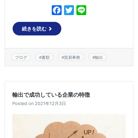
F
T
Li
a
w
n
c
itt
e
続きを読む
e
er
b
o
ブログ
#
書類
#
貿易事務
#
輸出
o
k
輸出で成功している企業の特徴
Posted on
2021年12月3日