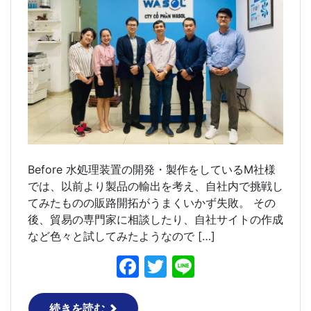
Before 水処理装置の開発・製作をしているM社様
では、以前より製品の輸出を考え、自社内で挑戦し
てみたものの販路開拓がうまくいかず失敗。 その
後、貿易の専門家に相談したり、自社サイトの作成
など色々と試してみたようなので […]
F
T
Li
a
w
n
c
itt
e
続きを読む