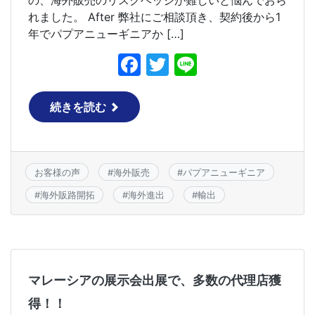
の、海外販売のリスクヘッジが難しいと悩んでおら
れました。 After 弊社にご相談頂き、契約後から1
年でパプアニューギニアか […]
F
T
Li
a
w
n
c
itt
e
続きを読む
e
er
b
o
お客様の声
#
海外販売
#
パプアニューギニア
o
#
海外販路開拓
#
海外進出
#
輸出
k
マレーシアの展示会出展で、多数の代理店獲
得！！