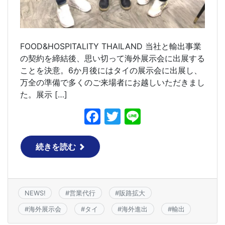
FOOD&HOSPITALITY THAILAND 当社と輸出事業
の契約を締結後、思い切って海外展示会に出展する
ことを決意。6か月後にはタイの展示会に出展し、
万全の準備で多くのご来場者にお越しいただきまし
た。展示 […]
F
T
Li
a
w
n
c
itt
e
続きを読む
e
er
b
o
NEWS!
#
営業代行
#
販路拡大
o
#
海外展示会
#
タイ
#
海外進出
#
輸出