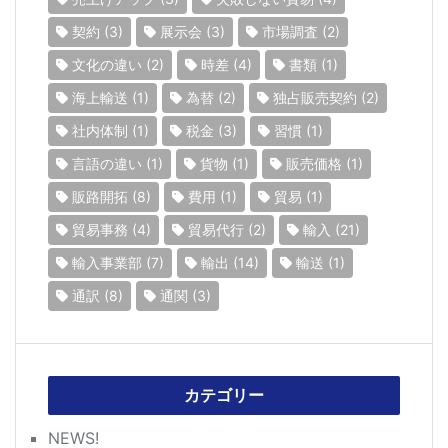
契約
(3)
展示会
(3)
市場調査
(2)
文化の違い
(2)
時差
(4)
書類
(1)
海上輸送
(1)
為替
(2)
独占販売契約
(2)
社内体制
(1)
税金
(3)
習慣
(1)
言語の違い
(1)
貨物
(1)
販売価格
(1)
販路開拓
(8)
費用
(1)
貿易
(1)
貿易事務
(4)
貿易代行
(2)
輸入
(21)
輸入事業部
(7)
輸出
(14)
輸送
(1)
通訳
(8)
通関
(3)
カテゴリー
NEWS!