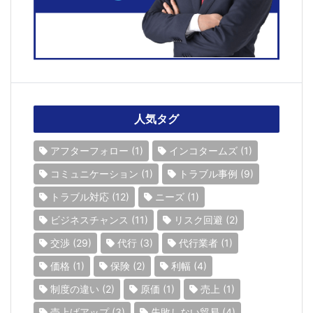
人気タグ
アフターフォロー
(1)
インコタームズ
(1)
コミュニケーション
(1)
トラブル事例
(9)
トラブル対応
(12)
ニーズ
(1)
ビジネスチャンス
(11)
リスク回避
(2)
交渉
(29)
代行
(3)
代行業者
(1)
価格
(1)
保険
(2)
利幅
(4)
制度の違い
(2)
原価
(1)
売上
(1)
売上げアップ
(3)
失敗しない貿易
(4)