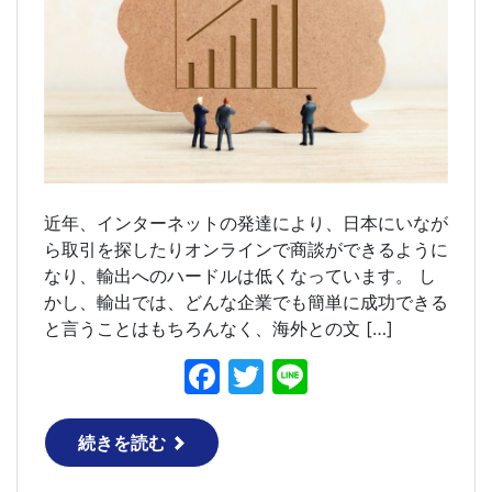
近年、インターネットの発達により、日本にいなが
ら取引を探したりオンラインで商談ができるように
なり、輸出へのハードルは低くなっています。 し
かし、輸出では、どんな企業でも簡単に成功できる
と言うことはもちろんなく、海外との文 […]
F
T
Li
a
w
n
c
itt
e
続きを読む
e
er