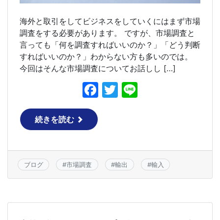
海外と取引をしてビジネスをしていくにはまず市場
調査をする必要があります。 ですが、市場調査と
言っても「何を調査すればいいのか？」「どう判断
すればいいのか？」わからない方も多いのでは。
今回はそんな市場調査についてお話しし […]
F
T
Li
a
w
n
c
itt
e
続きを読む
e
er
b
o
ブログ
#
市場調査
#
輸出
#
輸入
o
k