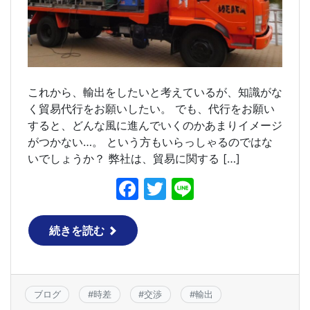
これから、輸出をしたいと考えているが、知識がな
く貿易代行をお願いしたい。 でも、代行をお願い
すると、どんな風に進んでいくのかあまりイメージ
がつかない…。 という方もいらっしゃるのではな
いでしょうか？ 弊社は、貿易に関する […]
F
T
Li
a
w
n
c
itt
e
続きを読む
e
er
b
o
ブログ
#
時差
#
交渉
#
輸出