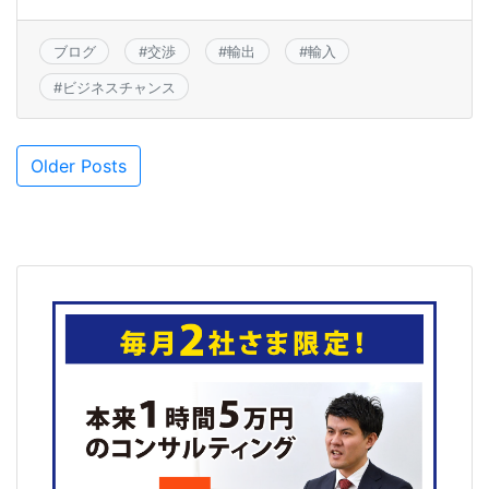
b
o
ブログ
#
交渉
#
輸出
#
輸入
o
#
ビジネスチャンス
k
投
Older Posts
稿
ナ
ビ
ゲ
ー
シ
ョ