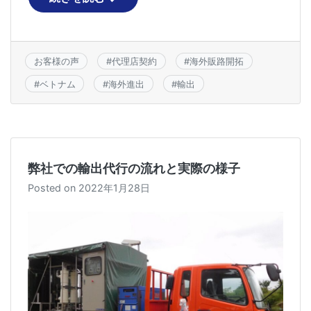
e
er
b
o
お客様の声
#
代理店契約
#
海外販路開拓
o
#
ベトナム
#
海外進出
#
輸出
k
弊社での輸出代行の流れと実際の様子
Posted on
2022年1月28日