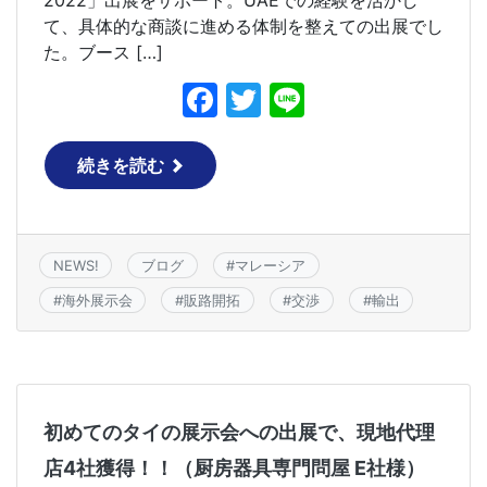
て、具体的な商談に進める体制を整えての出展でし
た。ブース […]
F
T
Li
a
w
n
c
itt
e
続きを読む
e
er
b
o
NEWS!
ブログ
#
マレーシア
o
#
海外展示会
#
販路開拓
#
交渉
#
輸出
k
初めてのタイの展示会への出展で、現地代理
店4社獲得！！（厨房器具専門問屋 E社様）