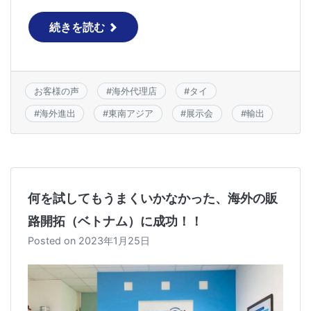
a
w
n
c
itt
e
続きを読む
e
er
b
o
お客様の声
#
海外代理店
#
タイ
o
#
海外進出
#
東南アジア
#
展示会
#
輸出
k
何を試してもうまくいかなかった、海外の販
路開拓（ベトナム）に成功！！
Posted on
2023年1月25日