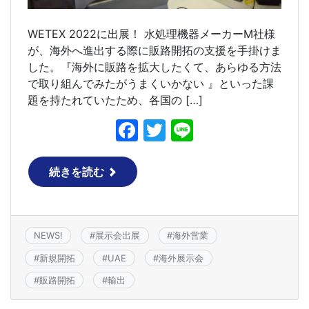
WETEX 2022に出展！ 水処理機器メーカーM社様
が、海外へ進出する際に販路開拓の支援を手掛けま
した。『海外に販路を拡大したくて、あらゆる方法
で取り組んでみたがうまくいかない 』といった課
題を持たれていたため、各国の […]
F
T
Li
a
w
n
c
itt
e
続きを読む
e
er
b
o
NEWS!
#
展示会出展
#
海外営業
o
#
新規開拓
#
UAE
#
海外展示会
k
#
販路開拓
#
輸出