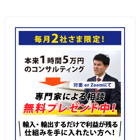
稿
k
ナ
ビ
ゲ
ー
シ
ョ
ン