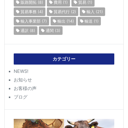
販路開拓
(8)
費用
(1)
貿易
(1)
貿易事務
(4)
貿易代行
(2)
輸入
(21)
輸入事業部
(7)
輸出
(14)
輸送
(1)
通訳
(8)
通関
(3)
カテゴリー
NEWS!
お知らせ
お客様の声
ブログ