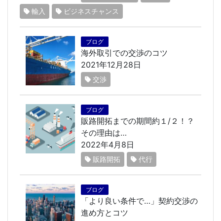
輸入
ビジネスチャンス
ブログ
海外取引での交渉のコツ
2021年12月28日
交渉
ブログ
販路開拓までの期間約１/２！？
その理由は…
2022年4月8日
販路開拓
代行
ブログ
「より良い条件で…」契約交渉の
進め方とコツ