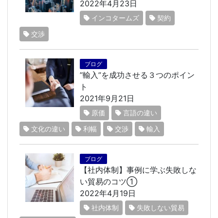
2022年4月23日
インコタームズ
契約
交渉
ブログ
”輸入”を成功させる３つのポイン
ト
2021年9月21日
原価
言語の違い
文化の違い
利幅
交渉
輸入
ブログ
【社内体制】事例に学ぶ失敗しな
い貿易のコツ①
2022年4月19日
社内体制
失敗しない貿易