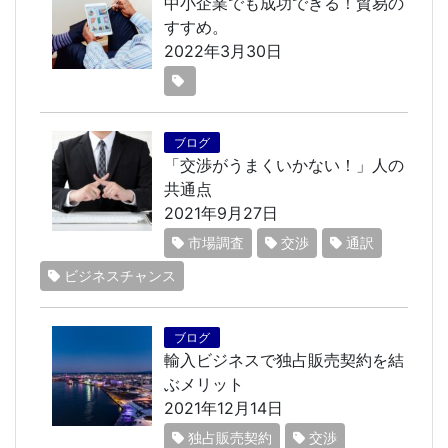
中小企業でも成功できる！貿易の
すすめ。
2022年3月30日
ブログ
「交渉がうまくいかない！」人の
共通点
2021年9月27日
市場調査
交渉
通訳
ビジネスチャンス
ブログ
輸入ビジネスで独占販売契約を結
ぶメリット
2021年12月14日
独占販売契約
交渉