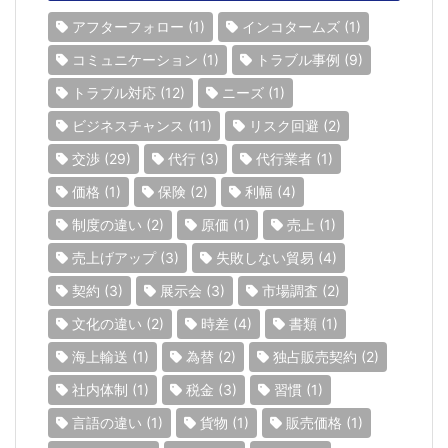
アフターフォロー
(1)
インコタームズ
(1)
コミュニケーション
(1)
トラブル事例
(9)
トラブル対応
(12)
ニーズ
(1)
ビジネスチャンス
(11)
リスク回避
(2)
交渉
(29)
代行
(3)
代行業者
(1)
価格
(1)
保険
(2)
利幅
(4)
制度の違い
(2)
原価
(1)
売上
(1)
売上げアップ
(3)
失敗しない貿易
(4)
契約
(3)
展示会
(3)
市場調査
(2)
文化の違い
(2)
時差
(4)
書類
(1)
海上輸送
(1)
為替
(2)
独占販売契約
(2)
社内体制
(1)
税金
(3)
習慣
(1)
言語の違い
(1)
貨物
(1)
販売価格
(1)