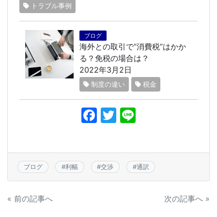
トラブル事例
ブログ
海外との取引で”消費税”はかか
る？免税の場合は？
2022年3月2日
制度の違い
税金
F
T
Li
a
w
n
c
itt
e
e
er
ブログ
#
利幅
#
交渉
#
通訳
b
o
投
« 前の記事へ
次の記事へ »
o