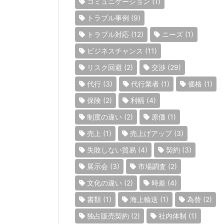
コミュニケーション
(1)
トラブル事例
(9)
トラブル対応
(12)
ニーズ
(1)
ビジネスチャンス
(11)
リスク回避
(2)
交渉
(29)
代行
(3)
代行業者
(1)
価格
(1)
保険
(2)
利幅
(4)
制度の違い
(2)
原価
(1)
売上
(1)
売上げアップ
(3)
失敗しない貿易
(4)
契約
(3)
展示会
(3)
市場調査
(2)
文化の違い
(2)
時差
(4)
書類
(1)
海上輸送
(1)
為替
(2)
独占販売契約
(2)
社内体制
(1)