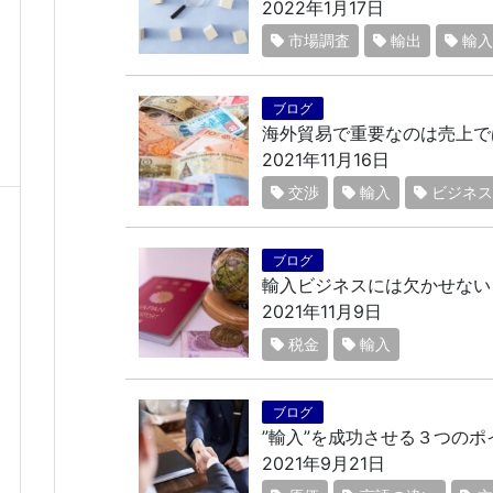
2022年1月17日
市場調査
輸出
輸入
ブログ
海外貿易で重要なのは売上
2021年11月16日
交渉
輸入
ビジネス
ブログ
輸入ビジネスには欠かせない
2021年11月9日
税金
輸入
ブログ
”輸入”を成功させる３つのポ
2021年9月21日