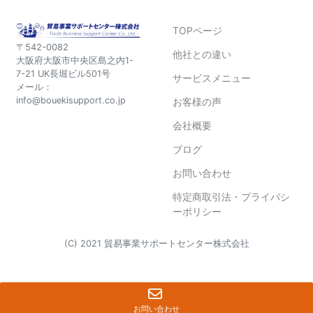
b
TOPページ
o
〒542-0082
他社との違い
o
大阪府大阪市中央区島之内1-
7-21 UK長堀ビル501号
サービスメニュー
k
メール：
info@bouekisupport.co.jp
お客様の声
会社概要
ブログ
お問い合わせ
特定商取引法・プライバシ
ーポリシー
(C) 2021 貿易事業サポートセンター株式会社
google-site-verification=V0Dt0-
7ajbPAREFtLaPtk8XDjNajY8GR0MbeiR_dxz8
06-7777-1326
お問い合わせ