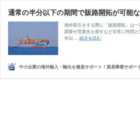
通常の半分以下の期間で販路開拓が可能
海外取引をする際に「販路開拓」は一
調査や営業先を探すなど非常に時間と
通
年以 …
続きを読む
常
の
半
分
中小企業の海外輸入・輸出を徹底サポート！貿易事業サポー
以
下
の
期
間
で
販
路
開
拓
が